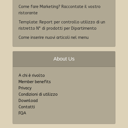
Come fare Marketing? Raccontate il vostro
ristorante
Template: Report per controllo utilizzo di un
ristretto N° di prodotti per Dipartimento
Come inserire nuovi articoli nel menu
About Us
A chi è rivolto
Member benefits
Privacy
Condizioni di utilizzo
Download
Contatti
FQA