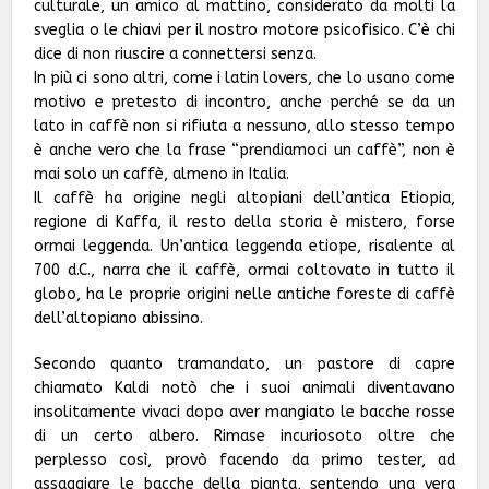
culturale, un amico al mattino, considerato da molti la
sveglia o le chiavi per il nostro motore psicofisico. C’è chi
dice di non riuscire a connettersi senza.
In più ci sono altri, come i latin lovers, che lo usano come
motivo e pretesto di incontro, anche perché se da un
lato in caffè non si rifiuta a nessuno, allo stesso tempo
è anche vero che la frase “prendiamoci un caffè”, non è
mai solo un caffè, almeno in Italia.
Il caffè ha origine negli altopiani dell’antica Etiopia,
regione di Kaffa, il resto della storia è mistero, forse
ormai leggenda. Un’antica leggenda etiope, risalente al
700 d.C., narra che il caffè, ormai coltovato in tutto il
globo, ha le proprie origini nelle antiche foreste di caffè
dell’altopiano abissino.
Secondo quanto tramandato, un pastore di capre
chiamato Kaldi notò che i suoi animali diventavano
insolitamente vivaci dopo aver mangiato le bacche rosse
di un certo albero. Rimase incuriosoto oltre che
perplesso così, provò facendo da primo tester, ad
assaggiare le bacche della pianta, sentendo una vera