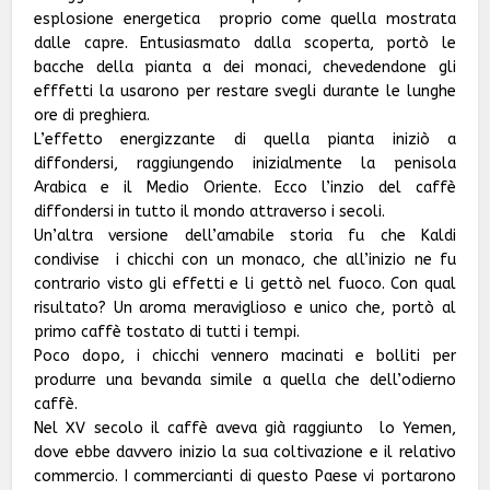
esplosione energetica proprio come quella mostrata
dalle capre. Entusiasmato dalla scoperta, portò le
bacche della pianta a dei monaci, chevedendone gli
efffetti la usarono per restare svegli durante le lunghe
ore di preghiera.
L’effetto energizzante di quella pianta iniziò a
diffondersi, raggiungendo inizialmente la penisola
Arabica e il Medio Oriente. Ecco l’inzio del caffè
diffondersi in tutto il mondo attraverso i secoli.
Un’altra versione dell’amabile storia fu che Kaldi
condivise i chicchi con un monaco, che all’inizio ne fu
contrario visto gli effetti e li gettò nel fuoco. Con qual
risultato? Un aroma meraviglioso e unico che, portò al
primo caffè tostato di tutti i tempi.
Poco dopo, i chicchi vennero macinati e bolliti per
produrre una bevanda simile a quella che dell’odierno
caffè.
Nel XV secolo il caffè aveva già raggiunto lo Yemen,
dove ebbe davvero inizio la sua coltivazione e il relativo
commercio. I commercianti di questo Paese vi portarono