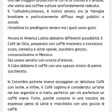
Uno dei maggiori produttori di caffè al mondo è il Brasile,
che vanta una coffee culture profondamente radicata.
Il “cafezinho,intenso, è molto amato tra le famiglie
brasiliane e particolarmente diffuso negli pubblici o
sociali.
I brasilinai lo prediligono amaro ma i gusti sono gusti.
Ancora in America Latina abbiamo differenti possibilità. Il
Café de Olla, preparato con caffè macinato a tostatura
scura, cannella e altre spezie, zucchero grezzo,
conosciutissimo in Messico.
Qui usano servirlo con scorza d’arancia.
A Cuba abbiamo il caffè con uno spesso strato di panna
zuccherata.
In Colombia potrete invece assaggiare un delizioso Café
con leche, e infine, il Café lagrima è considerato un’arte
nei bar argentini e si rivela perfetto per chi preferisce un
caffè meno forte, poiché consiste in una tazzina da
espresso piena di latte e macchiata con una goccia di
caffè.