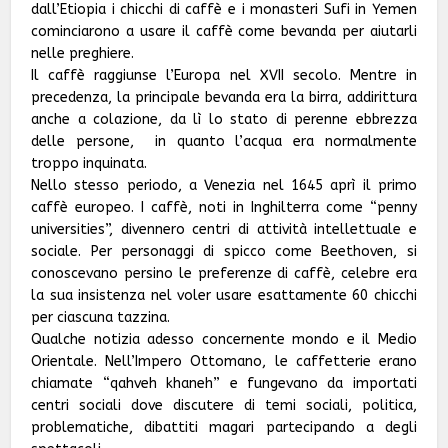
dall’Etiopia i chicchi di caffè e i monasteri Sufi in Yemen
cominciarono a usare il caffè come bevanda per aiutarli
nelle preghiere.
Il caffè raggiunse l’Europa nel XVII secolo. Mentre in
precedenza, la principale bevanda era la birra, addirittura
anche a colazione, da lì lo stato di perenne ebbrezza
delle persone, in quanto l’acqua era normalmente
troppo inquinata.
Nello stesso periodo, a Venezia nel 1645 aprì il primo
caffè europeo. I caffè, noti in Inghilterra come “penny
universities”, divennero centri di attività intellettuale e
sociale. Per personaggi di spicco come Beethoven, si
conoscevano persino le preferenze di caffè, celebre era
la sua insistenza nel voler usare esattamente 60 chicchi
per ciascuna tazzina.
Qualche notizia adesso concernente mondo e il Medio
Orientale. Nell’Impero Ottomano, le caffetterie erano
chiamate “qahveh khaneh” e fungevano da importati
centri sociali dove discutere di temi sociali, politica,
problematiche, dibattiti magari partecipando a degli