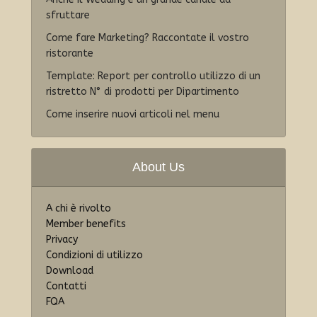
sfruttare
Come fare Marketing? Raccontate il vostro
ristorante
Template: Report per controllo utilizzo di un
ristretto N° di prodotti per Dipartimento
Come inserire nuovi articoli nel menu
About Us
A chi è rivolto
Member benefits
Privacy
Condizioni di utilizzo
Download
Contatti
FQA