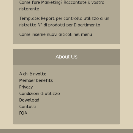
Come fare Marketing? Raccontate il vostro
ristorante
Template: Report per controllo utilizzo di un
ristretto N° di prodotti per Dipartimento
Come inserire nuovi articoli nel menu
About Us
A chi è rivolto
Member benefits
Privacy
Condizioni di utilizzo
Download
Contatti
FQA