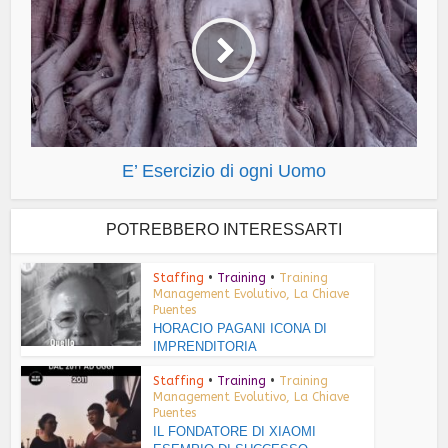
E’ Esercizio di ogni Uomo
POTREBBERO INTERESSARTI
Staffing
•
Training
•
Training
Management Evolutivo, La Chiave
Puentes
HORACIO PAGANI ICONA DI
IMPRENDITORIA
Staffing
•
Training
•
Training
Management Evolutivo, La Chiave
Puentes
IL FONDATORE DI XIAOMI