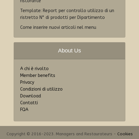
ristorante
Template: Report per controllo utilizzo di un
ristretto N° di prodotti per Dipartimento
Come inserire nuovi articoli nel menu
About Us
A chi è rivolto
Member benefits
Privacy
Condizioni di utilizzo
Download
Contatti
FQA
Copyright © 2016-2023. Managers and Restaurateurs -
Cookies