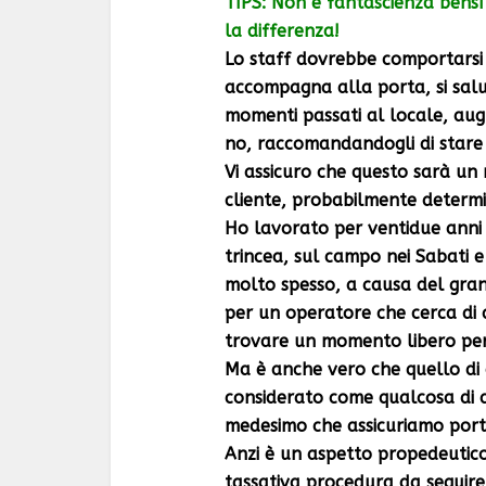
TIPS: Non è fantascienza bensì
la differenza!
Lo staff dovrebbe comportarsi c
accompagna alla porta, si salu
momenti passati al locale, aug
no, raccomandandogli di stare 
Vi assicuro che questo sarà un
cliente, probabilmente determi
Ho lavorato per ventidue anni
trincea, sul campo nei Sabati e
molto spesso, a causa del grand
per un operatore che cerca di as
trovare un momento libero pers
Ma è anche vero che quello di 
considerato come qualcosa di as
medesimo che assicuriamo port
Anzi è un aspetto propedeutic
tassativa procedura da seguire