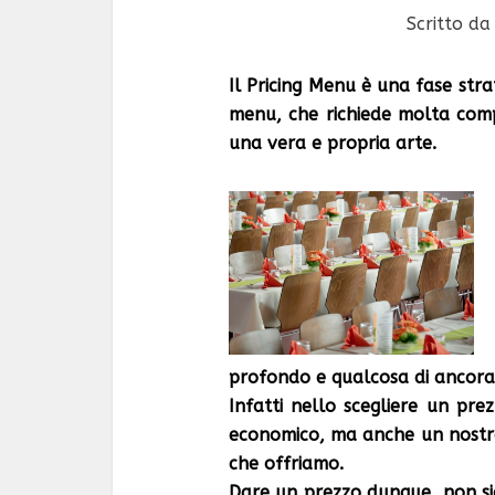
Scritto d
Il Pricing Menu è una fase stra
menu, che richiede molta com
una vera e propria arte.
profondo e qualcosa di ancora
Infatti nello scegliere un pr
economico, ma anche un nostro
che offriamo.
Dare un prezzo dunque, non sig