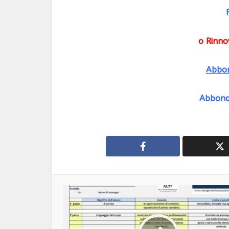
o Rinn
Abbon
Abbona