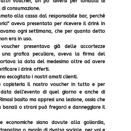
altri voucher, un po’ diversi per tonalità di
s di consumazione.
amato alla cassa dal responsabile bar, perché
orici” aveva presentato per ricevere il drink in
zzavamo ogni settimana, che per quanto detto
on era in uso.
voucher presentava già delle accortezze
 una grafica peculiare, aveva la firma del
iportava la data del medesimo oltre ad avere
ificare i drink offerti.
 escogitato i nostri amati clienti.
 copisteria il nostro voucher in tutto e per
data dell’evento di quel giorno e anche di
 Rimasi basito ma appresi una lezione, ossia che
ù banali o strani può fregarci e danneggiare il
e economiche siano dovute alla goliardia,
adrenalina o manìa di rivalsa sociale, per voi e