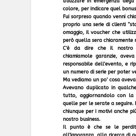
utilizzare in emergenza degli 
colore, per indicare quel bonu
Fui sorpreso quando venni chi
proprio una serie di clienti “st
omaggio, il voucher che utili
però quella sera chiaramente n
C’è da dire che il nostro 
chiamiamole garanzie, aveva
responsabile dell’evento, e r
un numero di serie per poter ver
Ma vediamo un po’ cosa avevano
Avevano duplicato in qualche
tutto, aggiornandolo con la 
quelle per le serate a seguire.
chiunque per i motivi anche pi
nostro business.
Il punto è che se le perdit
all’ignoranza, alla ricerca di 