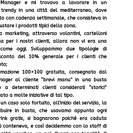
 Manager e mi trovavo a lavorare in un
trendy in una città del mediterraneo, dove
o con cadenza settimanale, che consisteva in
stare i prodotti tipici della zona.
arketing, attraverso volantini, cartelloni
asa per i nostri clienti, allora non vi era una
come oggi. Sviluppammo due tipologie di
sconto del 10% generale per i clienti che
to;
mazione 100×100 gratuita, consegnato dal
nager al cliente “brevi manu” in una busta
 a determinati clienti considerati “storici”
o a molte iniziative di tal tipo.
 caso solo fortuito, all’inizio del servizio, la
ribuire in busta, che usavamo appunto ogni
drink gratis, si bagnarono poiché era caduta
li conteneva, e così decidemmo con lo staff di