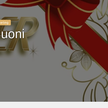
keting
Buoni