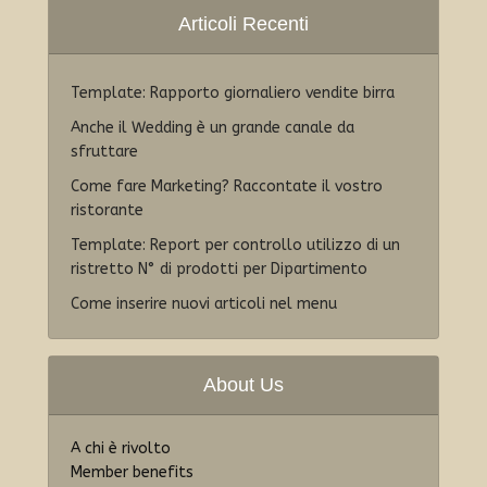
Articoli Recenti
Template: Rapporto giornaliero vendite birra
Anche il Wedding è un grande canale da
sfruttare
Come fare Marketing? Raccontate il vostro
ristorante
Template: Report per controllo utilizzo di un
ristretto N° di prodotti per Dipartimento
Come inserire nuovi articoli nel menu
About Us
A chi è rivolto
Member benefits